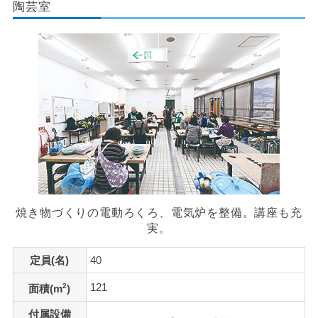
陶芸室
焼き物づくりの電動ろくろ、電気炉を整備。講座も充
実。
定員(名)
40
121
2
面積(m
)
付属設備