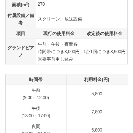
270
2
面積(m
)
付属設備／備
スクリーン、放送設備
考
項目
現行の使用料金
改定後の使用料金
午前・午後・夜間各
グランドピア
時間帯につき3,000円
1台1回につき3,500円
ノ
※要事前申し込み
時間帯
利用料金(円)
午前
5,800
(9:00～12:00)
午後
7,800
(13:00～17:00)
夜間
6,800